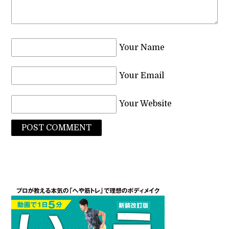
Your Name
Your Email
Your Website