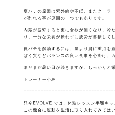
夏バテの原因は紫外線や不眠、またクーラ
が乱れる事が原因の一つでもあります。
内蔵が疲弊すると更に食欲が無くなり、冷
り、十分な栄養が摂れずに疲労が蓄積して
夏バテを解消するには、量より質に重点を
ぱく質などバランスの良い食事を心掛け、
まだまだ暑い日が続きますが、しっかりと
トレーナー小島
================================
只今EVOLVE.では、体験レッスン半額キ
この機会に運動を生活に取り入れてみては