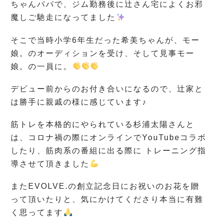
ちゃんパパで、ジム勤務後に辻さん宅によくお邪
魔しご馳走になってました
そこで当時小学6年生だった希美ちゃんが、モー
娘。のオーディションを受け、そして見事モー
娘。の一員に。
デビュー前からのお付き合いになるので、辻家と
は勝手に親戚の様に感じています♪
筋トレを本格的にやられている杉浦太陽さんと
は、コロナ禍の際にオンラインでYouTubeコラボ
したり、筋肉系の番組に出る際に トレーニング指
導させて頂きました
またEVOLVE.の創立記念日にお祝いのお花を贈
って頂いたりと、気にかけてくださり本当に有難
く思ってます