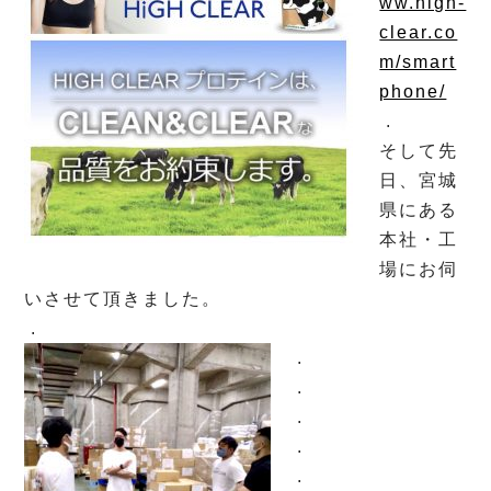
ww.high-
clear.co
m/smart
phone/
.
そして先
日、宮城
県にある
本社・工
場にお伺
いさせて頂きました。
.
.
.
.
.
.