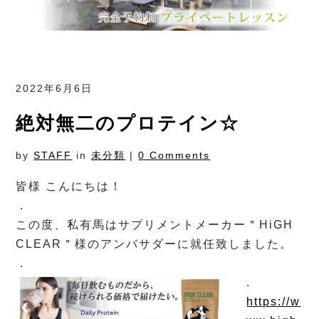
2022年6月6日
絶対無二のプロテイン☆
by
STAFF
in
未分類
|
0 Comments
皆様 こんにちは！
.
この度、私有馬はサプリメントメーカー＂HiGH
CLEAR＂様のアンバサダーに就任致しました。
.
.
https://w