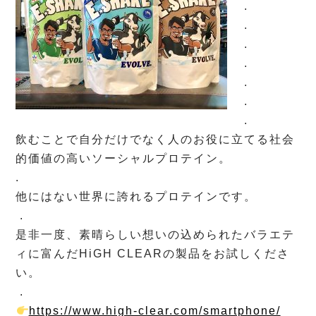
.
.
.
.
.
.
.
飲むことで自分だけでなく人のお役に立てる社会
的価値の高いソーシャルプロテイン。
.
他にはない世界に誇れるプロテインです。
.
是非一度、素晴らしい想いの込められたバラエテ
ィに富んだHiGH CLEARの製品をお試しくださ
い。
.
https://www.high-clear.com/smartphone/