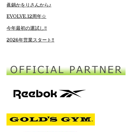
眞鍋かをりさんから♪
EVOLVE.12周年☆
今年最初の運試し‼︎
2026年営業スタート‼︎