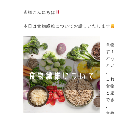
.
皆様こんにちは
.
本日は食物繊維についてお話しいたします
.
食
す
ど
と
.
こ
食
と
で
.
食