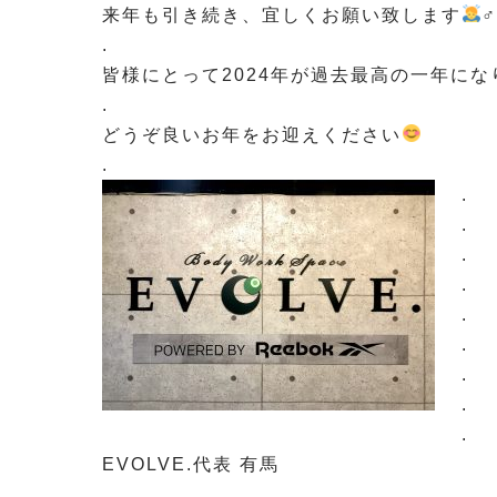
来年も引き続き、宜しくお願い致します
‍♂
.
皆様にとって2024年が過去最高の一年に
.
どうぞ良いお年をお迎えください
.
.
.
.
.
.
.
.
.
.
EVOLVE.代表 有馬
.