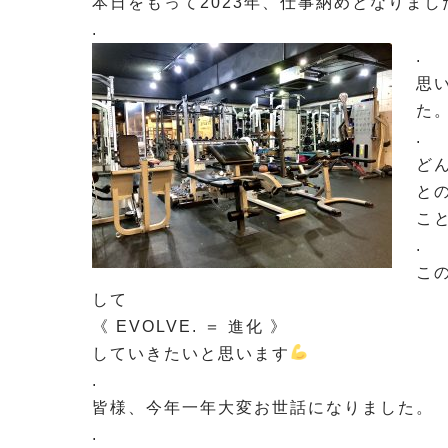
本日をもって2023年、仕事納めとなりまし
.
.
思
た
.
ど
と
こ
.
こ
して
《 EVOLVE. ＝ 進化 》
していきたいと思います
.
皆様、今年一年大変お世話になりました。
.