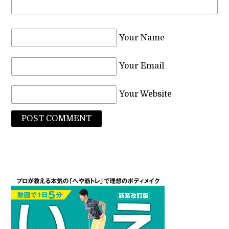
Your Name
Your Email
Your Website