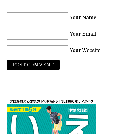
Your Name
Your Email
Your Website