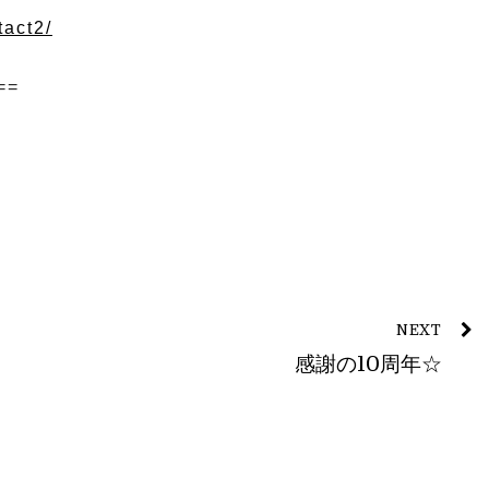
tact2/
==
NEXT
感謝の10周年☆