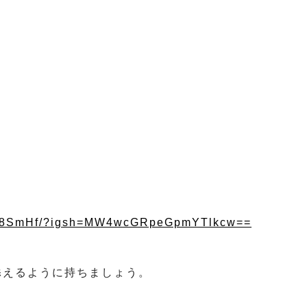
uJup8SmHf/?igsh=MW4wcGRpeGpmYTlkcw==
添えるように持ちましょう。