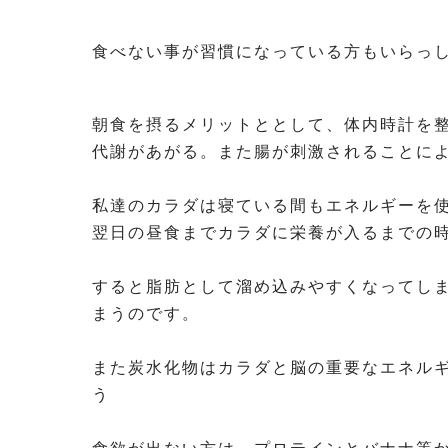
食べない事が習慣になっている方もいらっ
⁡
朝食を摂るメリットととして、体内時計を
代謝があがる。また腸が刺激されることに
⁡
私達のカラダは寝ている間もエネルギーを
翌日の昼食までカラダに栄養が入るまでの
⁡
すると脂肪として溜め込みやすくなってし
まうのです。
⁡
また炭水化物はカラダと脳の重要なエネル
う
⁡