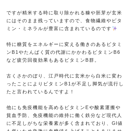
⁡
ですが精米する時に取り除かれる糠や胚芽が玄米
にはそのまま残っていますので、食物繊維やビタ
ミン・ミネラルが豊富に含まれているのです
⁡
特に糖質をエネルギーに変える働きのあるビタミ
ンB1やたんぱく質の代謝にかかわるビタミンB6
など疲労回復効果もあるビタミンB群。
⁡
古くさかのぼり、江戸時代に玄米から白米に変わ
ったことによりビタミンB1が不足し脚気が流行し
たと言われているんですよ！
⁡
他にも免疫機能を高めるビタミンEや酸素運搬や
貧血予防、免疫機能の維持に働く鉄分など現代人
に不足しがちな栄養素が多く含まれており、GI値