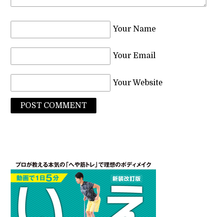
Your Name
Your Email
Your Website