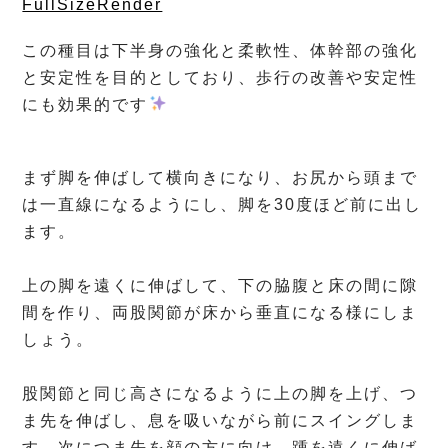
FullSizeRender
この種目は下半身の強化と柔軟性、体幹部の強化
と安定性を目的としており、歩行の改善や安定性
にも効果的です
⁡
まず脚を伸ばして横向きになり、お尻から頭まで
は一直線になるようにし、脚を30度ほど前に出し
ます。
⁡
上の脚を遠くに伸ばして、下の脇腹と床の間に隙
間を作り、両股関節が床から垂直になる様にしま
しょう。
⁡
股関節と同じ高さになるように上の脚を上げ、つ
ま先を伸ばし、息を吸いながら前にスイングしま
す。次につま先を顔の方に向け、踵を遠くに伸ば